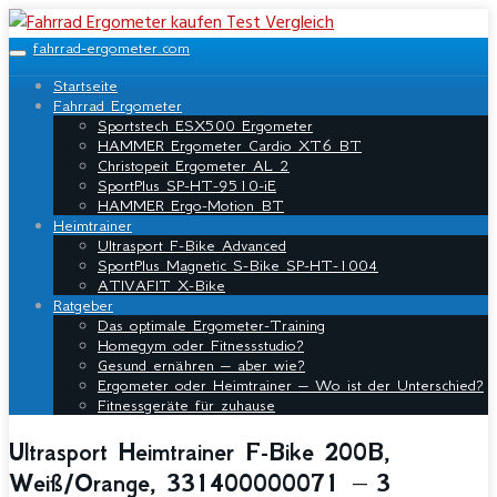
Skip
to
fahrrad-ergometer.com
main
Toggle
content
navigation
Startseite
Fahrrad Ergometer
Sportstech ESX500 Ergometer
HAMMER Ergometer Cardio XT6 BT
Christopeit Ergometer AL 2
SportPlus SP-HT-9510-iE
HAMMER Ergo-Motion BT
Heimtrainer
Ultrasport F-Bike Advanced
SportPlus Magnetic S-Bike SP-HT-1004
ATIVAFIT X-Bike
Ratgeber
Das optimale Ergometer-Training
Homegym oder Fitnessstudio?
Gesund ernähren – aber wie?
Ergometer oder Heimtrainer – Wo ist der Unterschied?
Fitnessgeräte für zuhause
Ultrasport Heimtrainer F-Bike 200B,
Weiß/Orange, 331400000071 – 3