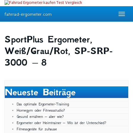
Skip
to
fahrrad-ergometer.com
main
Toggle
content
navigat
SportPlus Ergometer,
Weiß/Grau/Rot, SP-SRP-
3000 – 8
Neueste Beiträge
Das optimale Ergometer-Training
Homegym oder Fitnessstudio?
Gesund ernähren – aber wie?
Ergometer oder Heimtrainer – Wo ist der Unterschied?
Fitnessgeräte für zuhause