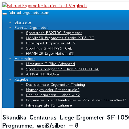
Skip
to
fahrrad-ergometer.com
main
Toggle
content
navigation
Startseite
Fahrrad Ergometer
Sportstech ESX500 Ergometer
HAMMER Ergometer Cardio XT6 BT
Christopeit Ergometer AL 2
SportPlus SP-HT-9510-iE
HAMMER Ergo-Motion BT
Heimtrainer
Ultrasport F-Bike Advanced
SportPlus Magnetic S-Bike SP-HT-1004
ATIVAFIT X-Bike
Ratgeber
Das optimale Ergometer-Training
Homegym oder Fitnessstudio?
Gesund ernähren – aber wie?
Ergometer oder Heimtrainer – Wo ist der Unterschied?
Fitnessgeräte für zuhause
Skandika Centaurus Liege-Ergometer SF-1050,
Programme, weiß/silber – 8