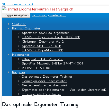
Skip to main content
fahrrad-ergometer.com
Toggle navigation
Startseite
Fahrrad Ergometer
Sportstech ESX500 Ergometer
HAMMER Ergometer Cardio XT6 BT
Christopeit Ergometer AL 2
SportPlus SP-HT-9510-iE
HAMMER Ergo-Motion BT
Heimtrainer
Ultrasport F-Bike Advanced
SportPlus Magnetic S-Bike SP-HT-1004
ATIVAFIT X-Bike
Ratgeber
Das optimale Ergometer-Training
Homegym oder Fitnessstudio?
Gesund ernähren – aber wie?
Ergometer oder Heimtrainer – Wo ist der Unterschied?
Fitnessgeräte für zuhause
Das optimale Ergometer Training