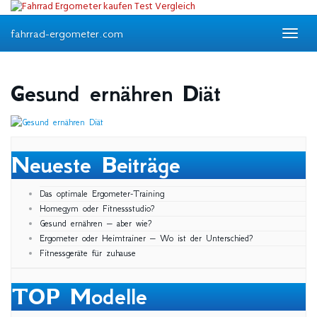
Skip
to
fahrrad-ergometer.com
main
Toggle
content
navigat
Gesund ernähren Diät
Neueste Beiträge
Das optimale Ergometer-Training
Homegym oder Fitnessstudio?
Gesund ernähren – aber wie?
Ergometer oder Heimtrainer – Wo ist der Unterschied?
Fitnessgeräte für zuhause
TOP Modelle