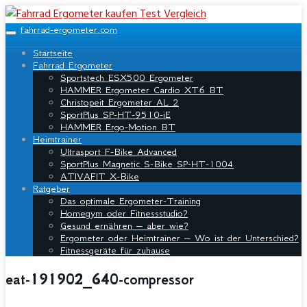
Skip
to
fahrrad-ergometer.com
main
Toggle
content
navigation
Startseite
Fahrrad Ergometer
Sportstech ESX500 Ergometer
HAMMER Ergometer Cardio XT6 BT
Christopeit Ergometer AL 2
SportPlus SP-HT-9510-iE
HAMMER Ergo-Motion BT
Heimtrainer
Ultrasport F-Bike Advanced
SportPlus Magnetic S-Bike SP-HT-1004
ATIVAFIT X-Bike
Ratgeber
Das optimale Ergometer-Training
Homegym oder Fitnessstudio?
Gesund ernähren – aber wie?
Ergometer oder Heimtrainer – Wo ist der Unterschied?
Fitnessgeräte für zuhause
eat-191902_640-compressor